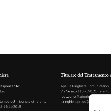
hiera
Titolare del Trattamento 
Responsabile:
Aps La Ringhiera Comunicazioni 
 Leo
Via Veneto,116 - 74121 Taranto
redazione@laringhiera.net
tampa del Tribunale di Taranto n.
laringhiera.press@gmail.com
el 14/11/2015