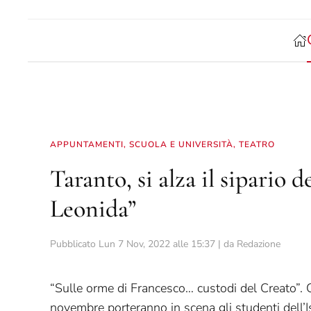
APPUNTAMENTI
,
SCUOLA E UNIVERSITÀ
,
TEATRO
Taranto, si alza il sipario
Leonida”
Pubblicato
Lun 7 Nov, 2022 alle 15:37
| da
Redazione
“Sulle orme di Francesco… custodi del Creato”. Q
novembre porteranno in scena gli studenti dell’