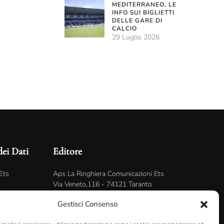
MEDITERRANEO, LE
INFO SUI BIGLIETTI
DELLE GARE DI
CALCIO
29 Luglio 2026
dei Dati
Editore
Ets
Aps La Ringhiera Comunicazioni Ets
Via Veneto,116 - 74121 Taranto
C.F. 90238170733
Gestisci Consenso
Sito ospitato su
Serverplan.com