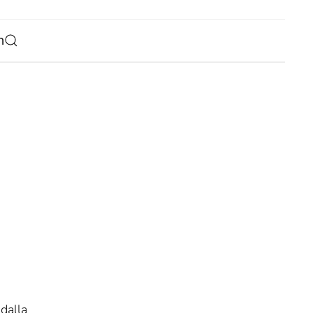
h
dalla