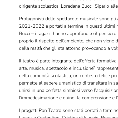
dirigente scolastica, Loredana Bucci. Sipario al
Protagonisti dello spettacolo musicale sono gli a
2021-2022 e portati a termine in questi ultimi 
Bucci – i ragazzi hanno approfondito il pensiero 
proprio il rispetto dell’ambiente, che non viene
della realtà che gli sta attorno provocando a volt
Il teatro è parte integrante dell’offerta formati
arte, musica, spettacolo e inclusione” rappresenta
della comunità scolastica, un contesto felice p
permette al sapere umanistico di transitare in sa
unirsi in una perfetta simbiosi verso l’acquisizi
l’immedesimazione e quindi la comprensione e l’in
I progetti Pon Teatro sono stati portati a termi
Lucrezia Costantino, Cristina di Nunzio, Rosanna 