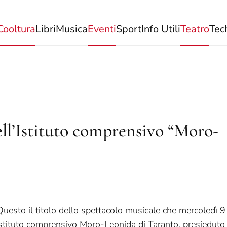
Cooltura
Libri
Musica
Eventi
Sport
Info Utili
Teatro
Tec
 dell’Istituto comprensivo “Moro-
uesto il titolo dello spettacolo musicale che mercoledì 9
Istituto comprensivo Moro-Leonida di Taranto, presieduto 