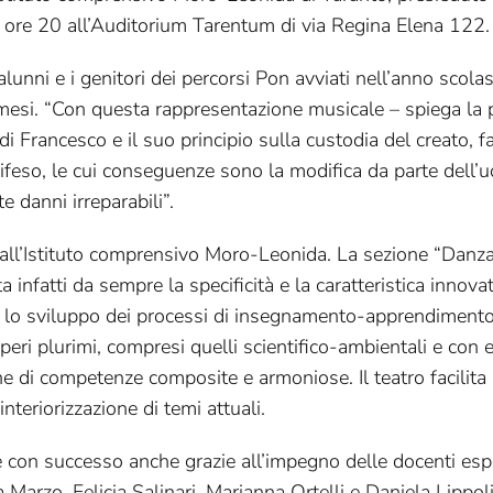
le ore 20 all’Auditorium Tarentum di via Regina Elena 122.
lunni e i genitori dei percorsi Pon avviati nell’anno scolas
mesi. “Con questa rappresentazione musicale – spiega la 
di Francesco e il suo principio sulla custodia del creato, 
 difeso, le cui conseguenze sono la modifica da parte dell
e danni irreparabili”.
va all’Istituto comprensivo Moro-Leonida. La sezione “Danza
 infatti da sempre la specificità e la caratteristica innova
er lo sviluppo dei processi di insegnamento-apprendimento
peri plurimi, compresi quelli scientifico-ambientali e con e
one di competenze composite e armoniose. Il teatro facilita
teriorizzazione di temi attuali.
ne con successo anche grazie all’impegno delle docenti esp
Marzo, Felicia Salinari, Marianna Ortelli e Daniela Lippoli