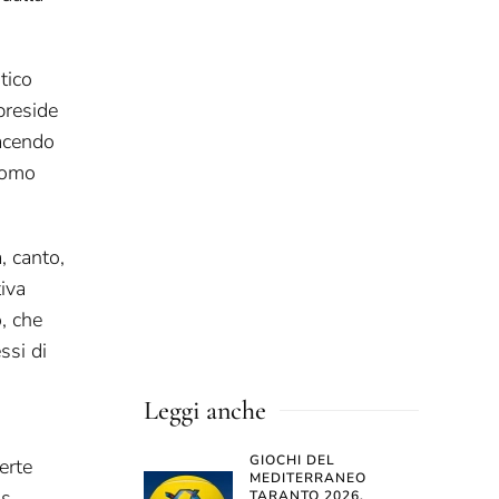
tico
preside
facendo
’uomo
, canto,
tiva
, che
ssi di
Leggi anche
GIOCHI DEL
erte
MEDITERRANEO
s.
TARANTO 2026,