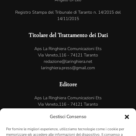
Registro Stampa del Tribunale di Taranto n. 14/2015 del
14/11/2015
Titolare del Trattamento dei Dati
Aps La Ringhiera Comunicazioni Ets
Via Veneto,116 - 74121 Taranto
redazione@laringhiera.net
laringhiera.press@gmail.com
Editore
Aps La Ringhiera Comunicazioni Ets
Via Veneto,116 - 74121 Taranto
C.F. 90238170733
Gestisci Consenso
Sito ospitato su
Serverplan.com
Per fornire le migliori esperienze, utilizziamo tecnologie come i cookie per
memorizzare e/o accedere alle informazioni del dispositivo. Il consenso a