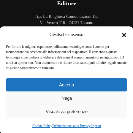
Editore
Aps La Ringhiera Comunicazioni Ets
Via Veneto,116 - 74121 Taranto
C.F. 90238170733
Gestisci Consenso
Sito ospitato su
Serverplan.com
Per fornire le migliori esperienze, utilizziamo tecnologie come i cookie per
memorizzare e/o accedere alle informazioni del dispositivo. Il consenso a queste
tecnologie ci permetterà di elaborare dati come il comportamento di navigazione o ID
unici su questo sito. Non acconsentire o ritirare il consenso può influire negativamente
su alcune caratteristiche e funzioni.
©
2026
Tutti i diritti riservati. Realizzato da
Capera.it
Accetta
Cookie Policy
|
Privacy Policy
|
Imprint
|
Sitemap
Nega
Visualizza preferenze
Back to Top
Cookie Policy
Dichiarazione sulla Privacy
Imprint