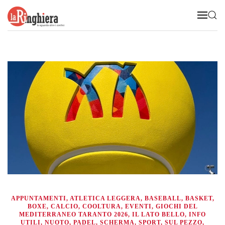
Skip to main content
APPUNTAMENTI
,
ATLETICA LEGGERA
,
BASEBALL
,
BASKET
,
BOXE
,
CALCIO
,
COOLTURA
,
EVENTI
,
GIOCHI DEL
MEDITERRANEO TARANTO 2026
,
IL LATO BELLO
,
INFO
UTILI
,
NUOTO
,
PADEL
,
SCHERMA
,
SPORT
,
SUL PEZZO
,